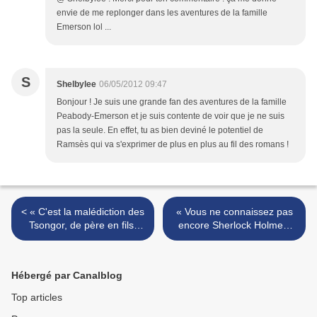
envie de me replonger dans les aventures de la famille
Emerson lol ...
S
Shelbylee
06/05/2012 09:47
Bonjour ! Je suis une grande fan des aventures de la famille
Peabody-Emerson et je suis contente de voir que je ne suis
pas la seule. En effet, tu as bien deviné le potentiel de
Ramsès qui va s'exprimer de plus en plus au fil des romans !
< « C'est la malédiction des
« Vous ne connaissez pas
Tsongor, de père en fils,
encore Sherlock Holmes.
rien que de la poussière et
Peut-être ne l'aimerez-vous
du mépris »
pas comme compagnon
ordinaire » >
Hébergé par Canalblog
Top articles