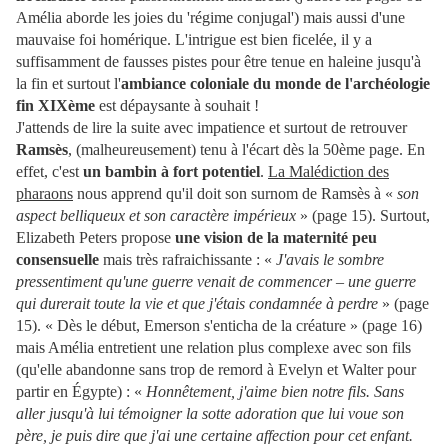
Amélia aborde les joies du 'régime conjugal') mais aussi d'une
mauvaise foi homérique. L'intrigue est bien ficelée, il y a
suffisamment de fausses pistes pour être tenue en haleine jusqu'à
la fin et surtout l'
ambiance coloniale du monde de l'archéologie
fin XIXème
est dépaysante à souhait !
J'attends de lire la suite avec impatience et surtout de retrouver
Ramsès
, (malheureusement) tenu à l'écart dès la 50ème page. En
effet, c'est
un bambin à fort potentiel
.
La Malédiction des
pharaons
nous apprend qu'il doit son surnom de Ramsès à «
son
aspect belliqueux et son caractère impérieux
»
(page 15)
. Surtout,
Elizabeth Peters propose
une vision de la maternité peu
consensuelle
mais très rafraichissante : «
J'avais le sombre
pressentiment qu'une guerre venait de commencer – une guerre
qui durerait toute la vie et que j'étais condamnée à perdre
»
(page
15)
. «
Dès le début, Emerson s'enticha de la créature
»
(page 16)
mais Amélia entretient une relation plus complexe avec son fils
(qu'elle abandonne sans trop de remord à Evelyn et Walter pour
partir en Égypte) : «
Honnêtement, j'aime bien notre fils. Sans
aller jusqu'à lui témoigner la sotte adoration que lui voue son
père, je puis dire que j'ai une certaine affection pour cet enfant.