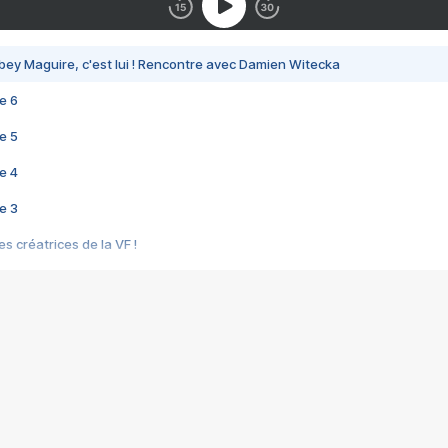
bey Maguire, c'est lui ! Rencontre avec Damien Witecka
e 6
e 5
e 4
e 3
s créatrices de la VF !
e 2
e 1
e Mektoub My Love arrive enfin ! Rencontre avec Shaïn Boumedine et Sal
i : après Toni en famille
elle réalise le bouleversant Dites lui que je l'aime