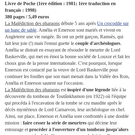
Livre de Poche (1ère édition : 1981; 1ère traduction en
français : 1998)
380 pages / 5,49 euros
La Malédiction des pharaons
débute 5 ans après
Un crocodile sur
un banc de sable
. Amélia et Emerson sont mariés et vivent en
Angleterre une vie rangée. Ils ont un petit garçon, Ramsès, qui
fait leur joie (!) mais l'ennui guette le
couple d'archéologues
.
Amélia se distrait en essayant de résoudre le meurtre de Lord
Baskerville, qui met en émoi la bonne société de Louxor et fait les
choux gras de la presse internationale. C'est pourquoi, lorsque
Emerson est contacté par la veuve de Lord Baskerville pour
continuer les fouilles que son mari menait dans la Vallée des Rois,
Amélia et Emerson sautent sur l'occasion.
La Malédiction des pharaons
est
inspiré d'une légende
liée à la
découverte du tombeau de Toutânkhamon (en 1922) où l'équipe
qui procéda à l'excavation de la tombe se cru maudite après le
décès mystérieux de Lord Carnarvon, leur archéologue en chef.
Ainsi, sur place, Emerson et Amélia sont confrontés à une double
mission :
faire cesser la série de meurtres
qui décime leur
entourage et
procéder à l'ouverture d'un tombeau jusqu'alors