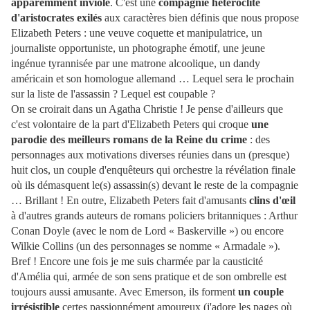
apparemment inviolé
. C'est une
compagnie hétéroclite
d'aristocrates exilés
aux caractères bien définis que nous propose
Elizabeth Peters : une veuve coquette et manipulatrice, un
journaliste opportuniste, un photographe émotif, une jeune
ingénue tyrannisée par une matrone alcoolique, un dandy
américain et son homologue allemand … Lequel sera le prochain
sur la liste de l'assassin ? Lequel est coupable ?
On se croirait dans un Agatha Christie ! Je pense d'ailleurs que
c'est volontaire de la part d'Elizabeth Peters qui croque
une
parodie des meilleurs romans de la Reine du crime
: des
personnages aux motivations diverses réunies dans un (presque)
huit clos, un couple d'enquêteurs qui orchestre la révélation finale
où ils démasquent le(s) assassin(s) devant le reste de la compagnie
… Brillant ! En outre, Elizabeth Peters fait d'amusants
clins d'œil
à d'autres grands auteurs de romans policiers britanniques : Arthur
Conan Doyle (avec le nom de Lord « Baskerville ») ou encore
Wilkie Collins (un des personnages se nomme « Armadale »).
Bref ! Encore une fois je me suis charmée par la causticité
d'Amélia qui, armée de son sens pratique et de son ombrelle est
toujours aussi amusante. Avec Emerson, ils forment
un couple
irrésistible
certes passionnément amoureux (j'adore les pages où