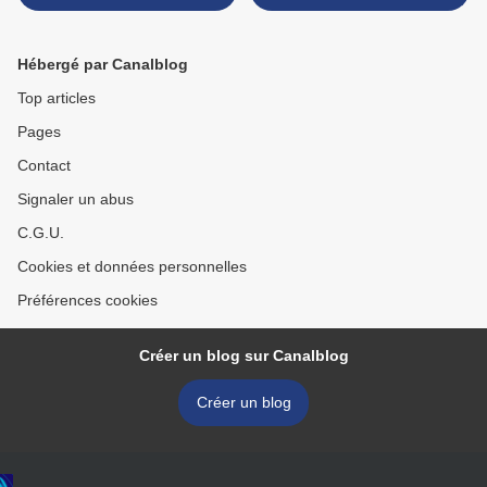
monde que de se sauver
que vous êtes insignifiante
elle-même »
» >
Hébergé par Canalblog
Top articles
Pages
Contact
Signaler un abus
C.G.U.
Cookies et données personnelles
Préférences cookies
Créer un blog sur Canalblog
Créer un blog