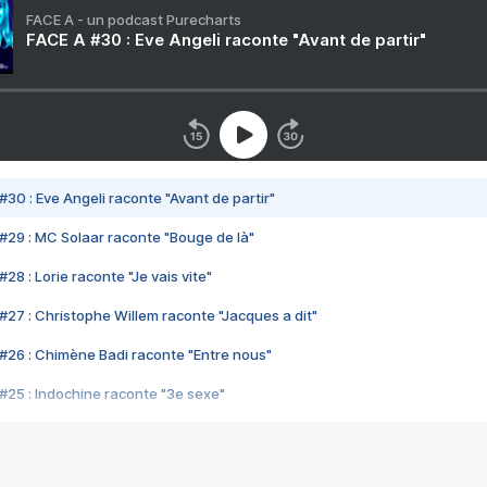
FACE A - un podcast Purecharts
FACE A #30 : Eve Angeli raconte "Avant de partir"
#30 : Eve Angeli raconte "Avant de partir"
#29 : MC Solaar raconte "Bouge de là"
28 : Lorie raconte "Je vais vite"
#27 : Christophe Willem raconte "Jacques a dit"
#26 : Chimène Badi raconte "Entre nous"
#25 : Indochine raconte "3e sexe"
#24 : Zaho raconte "C'est chelou"
#23 : Patrick Bruel raconte "Au café des délices"