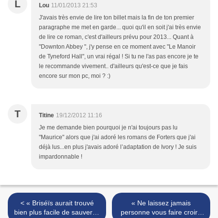
L
Lou
11/01/2013 21:53
J'avais très envie de lire ton billet mais la fin de ton premier
paragraphe me met en garde... quoi qu'il en soit j'ai très envie
de lire ce roman, c'est d'ailleurs prévu pour 2013... Quant à
"Downton Abbey ", j'y pense en ce moment avec "Le Manoir
de Tyneford Hall", un vrai régal ! Si tu ne l'as pas encore je te
le recommande vivement.. d'ailleurs qu'est-ce que je fais
encore sur mon pc, moi ? :)
T
Titine
19/12/2012 11:16
Je me demande bien pourquoi je n'ai toujours pas lu
"Maurice" alors que j'ai adoré les romans de Forters que j'ai
déjà lus...en plus j'avais adoré l’adaptation de Ivory ! Je suis
impardonnable !
< « Briséïs aurait trouvé
« Ne laissez jamais
bien plus facile de sauver le
personne vous faire croire