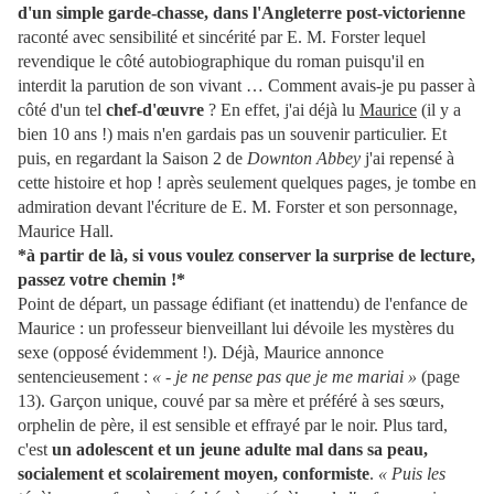
d'un simple garde-chasse, dans l'Angleterre post-victorienne
raconté avec sensibilité et sincérité par E. M. Forster lequel
revendique le côté autobiographique du roman puisqu'il en
interdit la parution de son vivant … Comment avais-je pu passer à
côté d'un tel
chef-d'œuvre
? En effet, j'ai déjà lu
Maurice
(il y a
bien 10 ans !) mais n'en gardais pas un souvenir particulier. Et
puis, en regardant la Saison 2 de
Downton Abbey
j'ai repensé à
cette histoire et hop ! après seulement quelques pages, je tombe en
admiration devant l'écriture de E. M. Forster et son personnage,
Maurice Hall.
*à partir de là, si vous voulez conserver la surprise de lecture,
passez votre chemin !*
Point de départ, un passage édifiant (et inattendu) de l'enfance de
Maurice : un professeur bienveillant lui dévoile les mystères du
sexe (opposé évidemment !). Déjà, Maurice annonce
sentencieusement :
« - je ne pense pas que je me mariai »
(page
13). Garçon unique, couvé par sa mère et préféré à ses sœurs,
orphelin de père, il est sensible et effrayé par le noir. Plus tard,
c'est
un adolescent et un jeune adulte mal dans sa peau,
socialement et scolairement moyen, conformiste
.
« Puis les