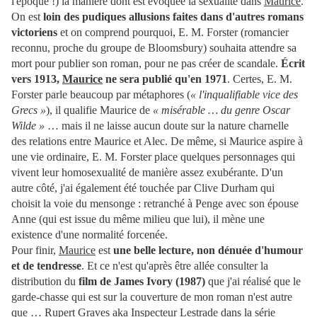
l'époque !) la manière dont est évoquée la sexualité dans
Maurice
.
On est
loin des pudiques allusions faites dans d'autres romans
victoriens
et on comprend pourquoi, E. M. Forster (romancier
reconnu, proche du groupe de Bloomsbury) souhaita attendre sa
mort pour publier son roman, pour ne pas créer de scandale.
Écrit
vers 1913,
Maurice
ne sera publié qu'en 1971
. Certes, E. M.
Forster parle beaucoup par métaphores (
« l'inqualifiable vice des
Grecs »
)
, il qualifie Maurice de
« misérable … du genre Oscar
Wilde »
… mais il ne laisse aucun doute sur la nature charnelle
des relations entre Maurice et Alec. De même, si Maurice aspire à
une vie ordinaire, E. M. Forster place quelques personnages qui
vivent leur homosexualité de manière assez exubérante. D'un
autre côté, j'ai également été touchée par Clive Durham qui
choisit la voie du mensonge : retranché à Penge avec son épouse
Anne (qui est issue du même milieu que lui), il mène une
existence d'une normalité forcenée.
Pour finir,
Maurice
est
une belle lecture, non dénuée d'humour
et de tendresse
. Et ce n'est qu'après être allée consulter la
distribution du
film de James Ivory (1987)
que j'ai réalisé que le
garde-chasse qui est sur la couverture de mon roman n'est autre
que … Rupert Graves aka Inspecteur Lestrade dans la série