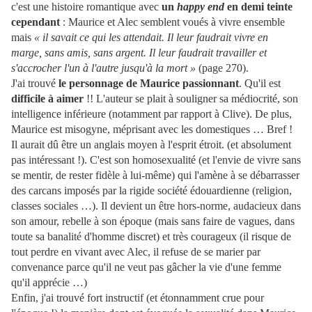
c'est une histoire romantique avec
un
happy end
en demi teinte
cependant
: Maurice et Alec semblent voués à vivre ensemble
mais
« il savait ce qui les attendait. Il leur faudrait vivre en
marge, sans amis, sans argent. Il leur faudrait travailler et
s'accrocher l'un à l'autre jusqu'à la mort »
(page 270).
J'ai trouvé
le personnage de Maurice passionnant
. Qu'il est
difficile à aimer
!! L'auteur se plait à souligner sa médiocrité, son
intelligence inférieure (notamment par rapport à Clive). De plus,
Maurice est misogyne, méprisant avec les domestiques … Bref !
Il aurait dû être un anglais moyen à l'esprit étroit. (et absolument
pas intéressant !). C'est son homosexualité (et l'envie de vivre sans
se mentir, de rester fidèle à lui-même) qui l'amène à se débarrasser
des carcans imposés par la rigide société édouardienne (religion,
classes sociales …). Il devient un être hors-norme, audacieux dans
son amour, rebelle à son époque (mais sans faire de vagues, dans
toute sa banalité d'homme discret) et très courageux (il risque de
tout perdre en vivant avec Alec, il refuse de se marier par
convenance parce qu'il ne veut pas gâcher la vie d'une femme
qu'il apprécie …)
Enfin, j'ai trouvé fort instructif (et étonnamment crue pour