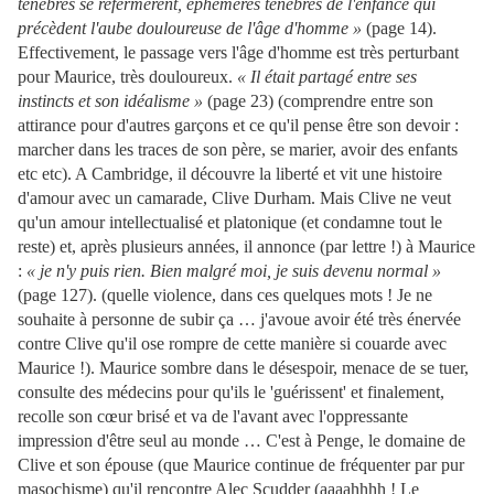
ténèbres se refermèrent, éphémères ténèbres de l'enfance qui
précèdent l'aube douloureuse de l'âge d'homme »
(page 14).
Effectivement, le passage vers l'âge d'homme est très perturbant
pour Maurice, très douloureux.
« Il était partagé entre ses
instincts et son idéalisme »
(page 23) (comprendre entre son
attirance pour d'autres garçons et ce qu'il pense être son devoir :
marcher dans les traces de son père, se marier, avoir des enfants
etc etc). A Cambridge, il découvre la liberté et vit une histoire
d'amour avec un camarade, Clive Durham. Mais Clive ne veut
qu'un amour intellectualisé et platonique (et condamne tout le
reste) et, après plusieurs années, il annonce (par lettre !) à Maurice
:
« je n'y puis rien. Bien malgré moi, je suis devenu normal »
(page 127). (quelle violence, dans ces quelques mots ! Je ne
souhaite à personne de subir ça … j'avoue avoir été très énervée
contre Clive qu'il ose rompre de cette manière si couarde avec
Maurice !). Maurice sombre dans le désespoir, menace de se tuer,
consulte des médecins pour qu'ils le 'guérissent' et finalement,
recolle son cœur brisé et va de l'avant avec l'oppressante
impression d'être seul au monde … C'est à Penge, le domaine de
Clive et son épouse (que Maurice continue de fréquenter par pur
masochisme) qu'il rencontre Alec Scudder
(aaaahhhh ! Le