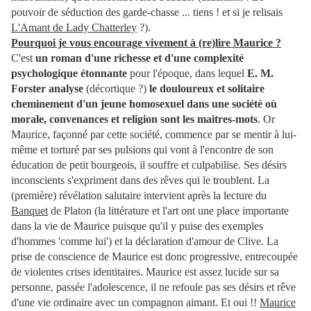
pouvoir de séduction des garde-chasse ... tiens ! et si je relisais
L'Amant de Lady Chatterley
?)
.
Pourquoi je vous encourage vivement à (re)lire Maurice ?
C'est
un roman d'une richesse et d'une complexité
psychologique étonnante
pour l'époque, dans lequel
E. M.
Forster analyse
(décortique ?)
le douloureux et solitaire
cheminement d'un jeune homosexuel dans une société où
morale, convenances et religion sont les maitres-mots
. Or
Maurice, façonné par cette société, commence par se mentir à lui-
même et torturé par ses pulsions qui vont à l'encontre de son
éducation de petit bourgeois, il souffre et culpabilise. Ses désirs
inconscients s'expriment dans des rêves qui le troublent. La
(première) révélation salutaire intervient après la lecture du
Banquet
de Platon (la littérature et l'art ont une place importante
dans la vie de Maurice puisque qu'il y puise des exemples
d'hommes 'comme lui') et la déclaration d'amour de Clive. La
prise de conscience de Maurice est donc progressive, entrecoupée
de violentes crises identitaires. Maurice est assez lucide sur sa
personne, passée l'adolescence, il ne refoule pas ses désirs et rêve
d'une vie ordinaire avec un compagnon aimant. Et oui !!
Maurice