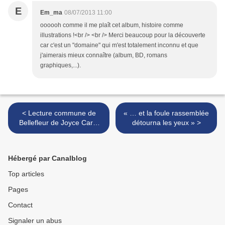
E
Em_ma
08/07/2013 11:00
oooooh comme il me plaît cet album, histoire comme
illustrations !<br /> <br /> Merci beaucoup pour la découverte
car c'est un "domaine" qui m'est totalement inconnu et que
j'aimerais mieux connaître (album, BD, romans
graphiques,...).
< Lecture commune de
« … et la foule rassemblée
Bellefleur de Joyce Carol
détourna les yeux » >
Oates
Hébergé par Canalblog
Top articles
Pages
Contact
Signaler un abus