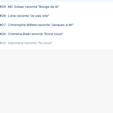
#29 : MC Solaar raconte "Bouge de là"
28 : Lorie raconte "Je vais vite"
#27 : Christophe Willem raconte "Jacques a dit"
#26 : Chimène Badi raconte "Entre nous"
#25 : Indochine raconte "3e sexe"
#24 : Zaho raconte "C'est chelou"
#23 : Patrick Bruel raconte "Au café des délices"
#22 : Kyo raconte "Le chemin"
#21 : Nolwenn Leroy raconte "Cassé"
#20 : Patrick Hernandez raconte "Born to be alive"
#19 : Lorie raconte "Près de moi"
#18 : Michael Jones raconte "A nos actes manqués" (avec Jean-Jacque