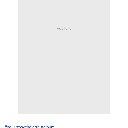
Publicité
#peur
#psychologie
#album