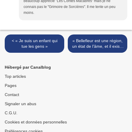
beaucoup apprécié "Les Contes Macabres" mais je ne
connais pas le "Grimoire de Sorcières". Il me tente un peu
moins.
< « Je suis un enfant qui
« Bellefleur est une région,
tue les gens »
un état de l'âme, et il existe
vraiment; ses lois, sacro-
saintes, sont tout à fait
logiques » >
Hébergé par Canalblog
Top articles
Pages
Contact
Signaler un abus
C.G.U.
Cookies et données personnelles
Préférences cookies