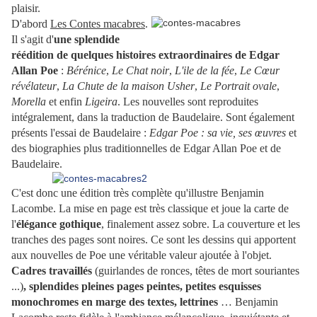
plaisir.
D'abord
Les Contes macabres
.
Il s'agit d'
une splendide
réédition de quelques histoires extraordinaires de Edgar
Allan Poe
:
Bérénice
,
Le Chat noir
,
L'ile de la fée
,
Le Cœur
révélateur
,
La Chute de la maison Usher
,
Le Portrait ovale
,
Morella
et enfin
Ligeira
. Les nouvelles sont reproduites
intégralement, dans la traduction de Baudelaire. Sont également
présents l'essai de Baudelaire :
Edgar Poe : sa vie, ses œuvres
et
des biographies plus traditionnelles de Edgar Allan Poe et de
Baudelaire.
C'est donc une édition très complète qu'illustre Benjamin
Lacombe. La mise en page est très classique et joue la carte de
l'
élégance gothique
, finalement assez sobre. La couverture et les
tranches des pages sont noires. Ce sont les dessins qui apportent
aux nouvelles de Poe une véritable valeur ajoutée à l'objet.
Cadres travaillés
(guirlandes de ronces, têtes de mort souriantes
...)
, splendides pleines pages peintes, petites esquisses
monochromes en marge des textes, lettrines
… Benjamin