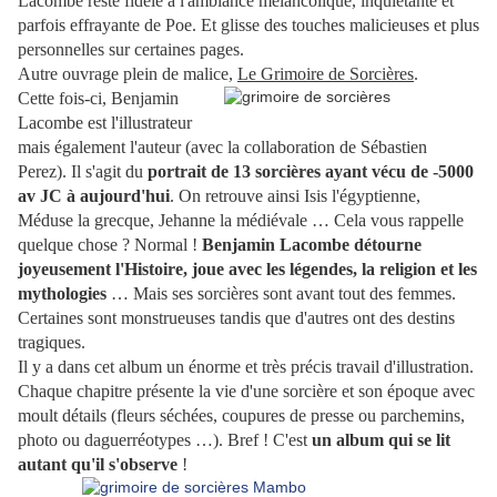
Lacombe reste fidèle à l'ambiance mélancolique, inquiétante et
parfois effrayante de Poe. Et glisse des touches malicieuses et plus
personnelles sur certaines pages.
Autre ouvrage plein de malice,
Le Grimoire de Sorcières
.
Cette fois-ci, Benjamin
Lacombe est l'illustrateur
mais également l'auteur (avec la collaboration de Sébastien
Perez). Il s'agit du
portrait de 13 sorcières ayant vécu de -5000
av JC à aujourd'hui
. On retrouve ainsi Isis l'égyptienne,
Méduse la grecque, Jehanne la médiévale … Cela vous rappelle
quelque chose ? Normal !
Benjamin Lacombe détourne
joyeusement l'Histoire, joue avec les légendes, la religion et les
mythologies
… Mais ses sorcières sont avant tout des femmes.
Certaines sont monstrueuses tandis que d'autres ont des destins
tragiques.
Il y a dans cet album un énorme et très précis travail d'illustration.
Chaque chapitre présente la vie d'une sorcière et son époque avec
moult détails (fleurs séchées, coupures de presse ou parchemins,
photo ou daguerréotypes …). Bref ! C'est
un album qui se lit
autant qu'il s'observe
!