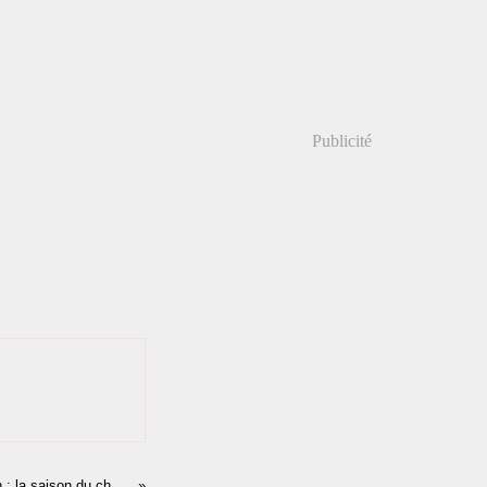
Publicité
« En prison, il n'y a qu'une saison : la saison du chagrin »