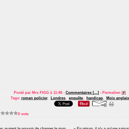
Posté par Mrs FIGG à 11:48 -
Commentaires [
…
]
- Permalien [
#
]
Tags:
roman policier
,
Londres
,
enquête
,
handicap
,
Mois anglais
0 vote
« Et si les rêves avaient le pouvoir de changer le monde ? »