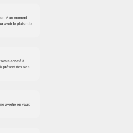
court. A un moment
r avoir le plaisir de
j'avais acheté à
'à présent des avis
me avertie en vaux