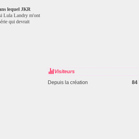
ans lequel JKR
si Lula Landry m'ont
série qui devrait
Visiteurs
Depuis la création
84