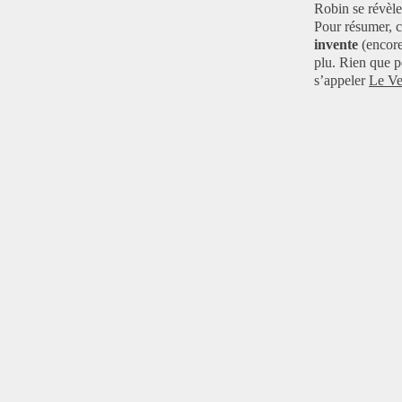
Janvier
Février
Mars
(4)
(4)
(8)
Robin se révèle
Janvier
Février
(11)
(3)
Pour résumer, c
Janvier
(4)
invente
(encore
plu. Rien que po
s’appeler
Le Ve