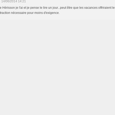
s
14/06/2014 14:21
Hérisson je l'ai et je pense le lire un jour...peut être que les vacances offriraient le
raction nécessaire pour moins d'exigence.