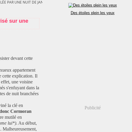
LÉE PAR UNE NUIT DE JANVIER »
Des étoiles plein les yeux
risé sur une
sister devant cette
luxueux appartement
cette explication. Il
effet, une voisine
més s'enfuyant dans la
tes de nuit branchées
iné la clé en
Publicité
donc
Cormoran
ire mutilé en
mme lui*)
. Au début,
n. Malheureusement,