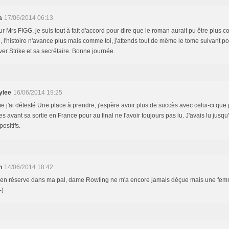
a
17/06/2014 06:13
r Mrs FIGG, je suis tout à fait d'accord pour dire que le roman aurait pu être plus 
 l'histoire n'avance plus mais comme toi, j'attends tout de même le tome suivant pou
ver Strike et sa secrétaire. Bonne journée.
ylee
16/06/2014 19:25
j'ai détesté Une place à prendre, j'espère avoir plus de succès avec celui-ci que 
s avant sa sortie en France pour au final ne l'avoir toujours pas lu. J'avais lu jusqu
positifs.
n
14/06/2014 18:42
ai en réserve dans ma pal, dame Rowling ne m'a encore jamais déçue mais une fem
-)