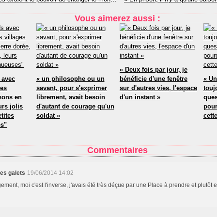
Vous aimerez aussi :
« Deux fois par jour, je
 avec
« un philosophe ou un
bénéficie d'une fenêtre
« Un
ues
savant, pour s'exprimer
sur d'autres vies, l'espace
touj
sons en
librement, avait besoin
d'un instant »
ques
urs jolis
d'autant de courage qu'un
pour
etites
soldat »
cett
es"
Commentaires
les galets
19/06/2014 14:02
ement, moi c'est l'inverse, j'avais été très déçue par une Place à prendre et plutôt