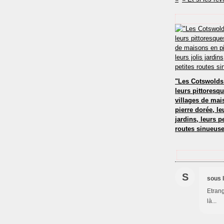
"Les Cotswolds
leurs pittoresq
villages de mai
pierre dorée, le
jardins, leurs p
routes sinueus
S
sous 
Etrang
là...