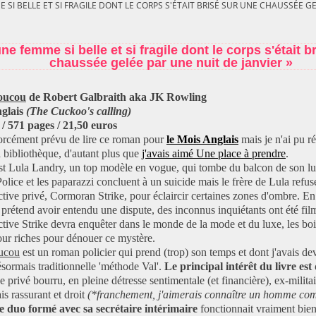
E SI BELLE ET SI FRAGILE DONT LE CORPS S'ÉTAIT BRISÉ SUR UNE CHAUSSÉE GE
une femme si belle et si fragile dont le corps s'était b
chaussée gelée par une nuit de janvier »
oucou
de Robert Galbraith aka JK Rowling
nglais
(The Cuckoo's calling)
 / 571 pages / 21,50 euros
forcément prévu de lire ce roman pour
le
M
ois
A
nglais
mais je n'ai pu ré
 bibliothèque, d'autant plus que
j'avais aimé
Une place à prendre
.
st Lula Landry, un top modèle en vogue, qui tombe du balcon de son 
lice et les paparazzi concluent à un suicide mais le frère de Lula refuse 
tive privé, Cormoran Strike, pour éclaircir certaines zones d'ombre. En 
 prétend avoir entendu une dispute, des inconnus inquiétants ont été fil
tive Strike devra enquêter dans le monde de la mode et du luxe, les boi
pour riches pour dénouer ce mystère.
ucou
est un roman policier qui prend (trop) son temps et dont j'avais dev
ésormais traditionnelle 'méthode Val'.
Le principal intérêt du livre est
ve privé bourru, en pleine détresse sentimentale (et financière), ex-milita
s rassurant et droit
(*franchement, j'aimerais connaître un homme co
le duo formé avec sa secrétaire intérimaire
fonctionnait vraiment bie