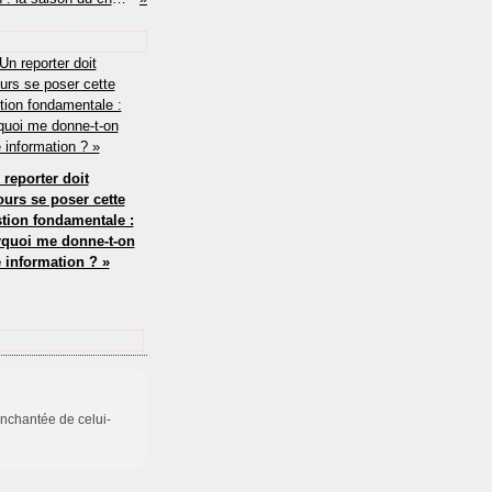
 reporter doit
ours se poser cette
tion fondamentale :
quoi me donne-t-on
e information ? »
 enchantée de celui-