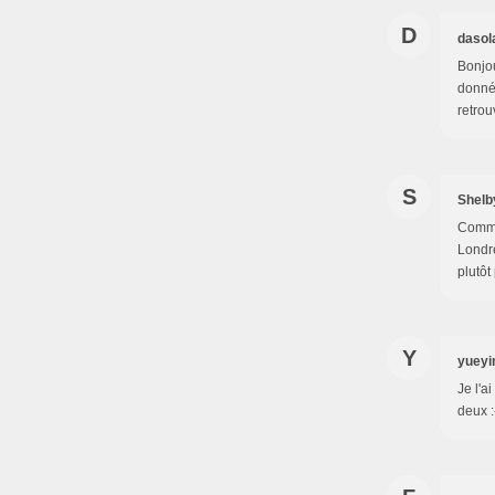
D
dasol
Bonjou
donné,
retrou
S
Shelb
Comme 
Londre
plutôt 
Y
yueyi
Je l'
deux :