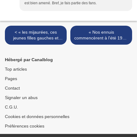
est bien amené. Bref, je fais partie des fans.
< « les mijaurées, ces
« Nos ennuis
jeunes filles gauches et
commencèrent à l'été 1914,
décalées, ensemble contre
l'année de mes trente-cinq
les autres, malgré les
ans » >
autres »
Hébergé par Canalblog
Top articles
Pages
Contact
Signaler un abus
C.G.U.
Cookies et données personnelles
Préférences cookies