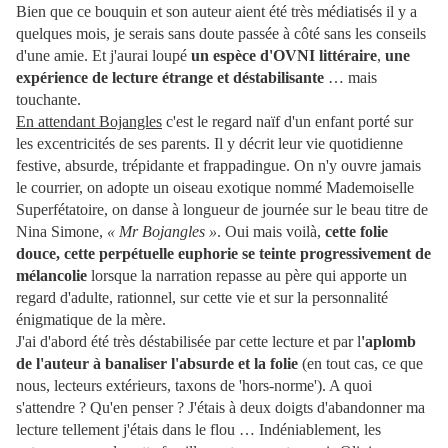
Bien que ce bouquin et son auteur aient été très médiatisés il y a
quelques mois, je serais sans doute passée à côté sans les conseils
d'une amie. Et j'aurai loupé
un espèce d'OVNI littéraire
,
une
expérience de lecture étrange et déstabilisante
… mais
touchante.
En attendant Bojangles
c'est le regard naïf d'un enfant porté sur
les excentricités de ses parents. Il y décrit leur vie quotidienne
festive, absurde, trépidante et frappadingue. On n'y ouvre jamais
le courrier, on adopte un oiseau exotique nommé Mademoiselle
Superfétatoire, on danse à longueur de journée sur le beau titre de
Nina Simone,
« Mr Bojangles »
. Oui mais voilà,
cette folie
douce, cette perpétuelle euphorie se teinte progressivement de
mélancolie
lorsque la narration repasse au père qui apporte un
regard d'adulte, rationnel, sur cette vie et sur la personnalité
énigmatique de la mère.
J'ai d'abord été très déstabilisée par cette lecture et par l
'aplomb
de l'auteur à banaliser l'absurde et la folie
(en tout cas, ce que
nous, lecteurs extérieurs, taxons de 'hors-norme'). A quoi
s'attendre ? Qu'en penser ? J'étais à deux doigts d'abandonner ma
lecture tellement j'étais dans le flou … Indéniablement, les