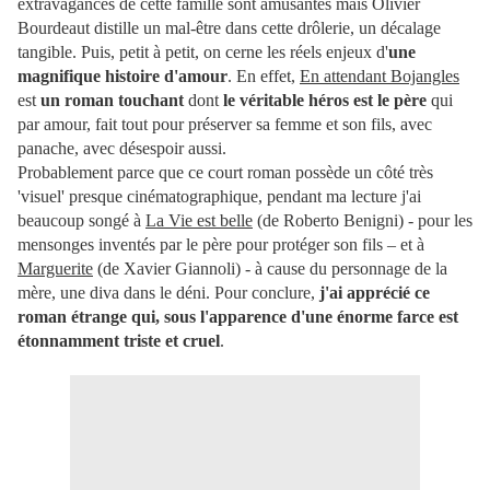
extravagances de cette famille sont amusantes mais Olivier
Bourdeaut distille un mal-être dans cette drôlerie, un décalage
tangible. Puis, petit à petit, on cerne les réels enjeux d'
une
magnifique histoire d'amour
.
En effet,
En attendant Bojangles
est
un roman touchant
dont
le véritable héros est le père
qui
par amour, fait tout pour préserver sa femme et son fils, avec
panache, avec désespoir aussi.
Probablement parce que ce court roman possède un côté très
'visuel' presque cinématographique, pendant ma lecture j'ai
beaucoup songé à
La Vie est belle
(de Roberto Benigni) - pour les
mensonges inventés par le père pour protéger son fils – et à
Marguerite
(de Xavier Giannoli) - à cause du personnage de la
mère, une diva dans le déni. Pour conclure,
j'ai apprécié ce
roman étrange qui, sous l'apparence d'une énorme farce est
étonnamment triste et cruel
.