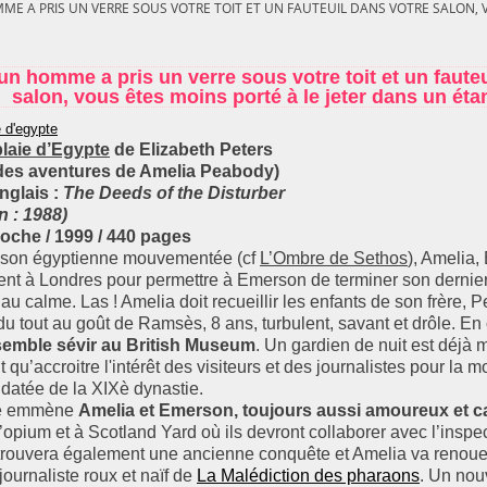
E A PRIS UN VERRE SOUS VOTRE TOIT ET UN FAUTEUIL DANS VOTRE SALON, V
n homme a pris un verre sous votre toit et un fauteu
salon, vous êtes moins porté à le jeter dans un éta
laie d’Egypte
de Elizabeth Peters
des aventures de Amelia Peabody)
anglais :
The Deeds of the Disturber
n : 1988)
poche / 1999 / 440 pages
ison égyptienne mouvementée (cf
L’Ombre de Sethos
), Amelia,
nt à Londres pour permettre à Emerson de terminer son dernier 
au calme. Las ! Amelia doit recueillir les enfants de son frère, Pe
du tout au goût de Ramsès, 8 ans, turbulent, savant et drôle. En
semble sévir au British Museum
. Un gardien de nuit est déjà 
t qu’accroitre l'intérêt des visiteurs et des journalistes pour l
datée de la XIXè dynastie.
te emmène
Amelia et Emerson, toujours aussi amoureux et c
opium et à Scotland Yard où ils devront collaborer avec l’inspec
trouvera également une ancienne conquête et Amelia va renoue
journaliste roux et naïf de
La Malédiction des pharaons
. Un no