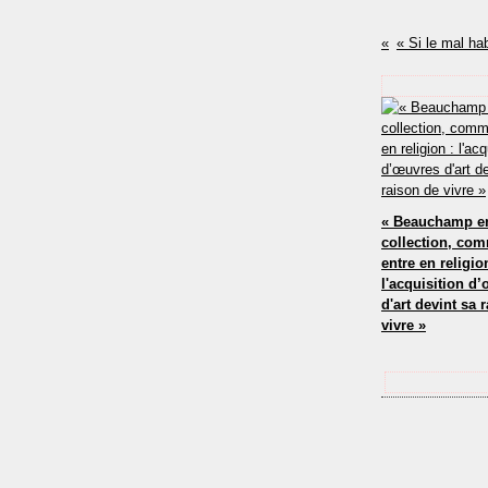
« Beauchamp en
collection, co
entre en religio
l'acquisition d
d'art devint sa 
vivre »