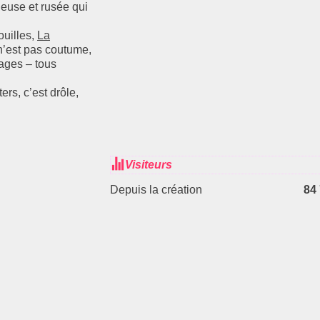
ueuse et rusée qui
ouilles,
La
n’est pas coutume,
nages – tous
rs, c’est drôle,
Visiteurs
Depuis la création
84