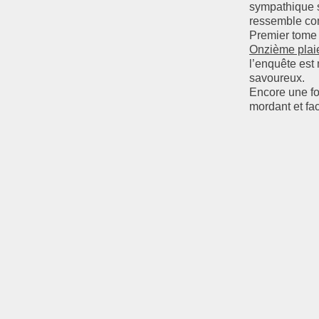
Janvier
Février
Mars
(4)
(4)
(8)
sympathique s
Janvier
Février
(11)
(3)
ressemble co
Janvier
(4)
Premier tome 
Onzième plai
l’enquête est
savoureux.
Encore une foi
mordant et fac