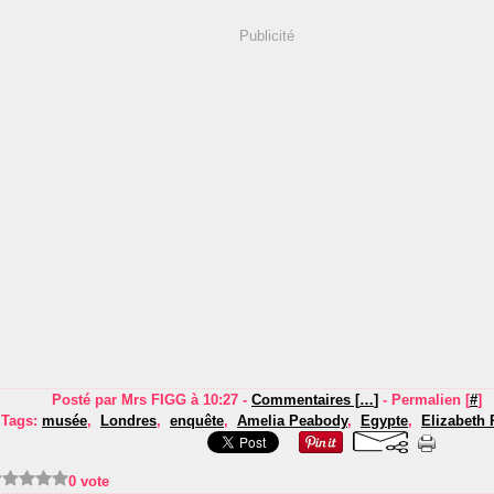
Publicité
Posté par Mrs FIGG à 10:27 -
Commentaires [
…
]
- Permalien [
#
]
Tags:
musée
,
Londres
,
enquête
,
Amelia Peabody
,
Egypte
,
Elizabeth 
0 vote