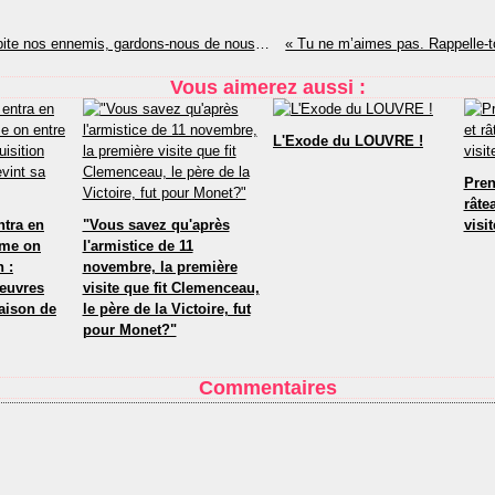
« Si le mal habite nos ennemis, gardons-nous de nous laisser entraîner à leur suite. »
Vous aimerez aussi :
L'Exode du LOUVRE !
Pren
râte
tra en
"Vous savez qu'après
visi
mme on
l'armistice de 11
n :
novembre, la première
’œuvres
visite que fit Clemenceau,
raison de
le père de la Victoire, fut
pour Monet?"
Commentaires