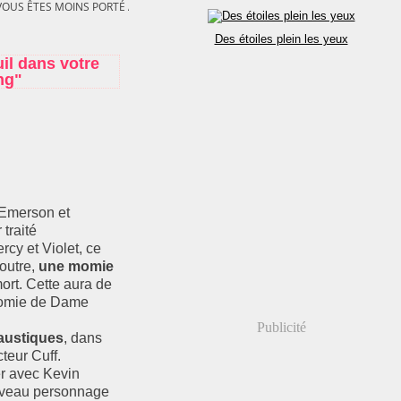
OUS ÊTES MOINS PORTÉ À LE JETER DANS UN ÉTANG"
Des étoiles plein les yeux
il dans votre
ng"
 Emerson et
traité
rcy et Violet, ce
 outre,
une momie
mort. Cette aura de
a momie de Dame
Publicité
austiques
, dans
teur Cuff.
r avec Kevin
uveau personnage