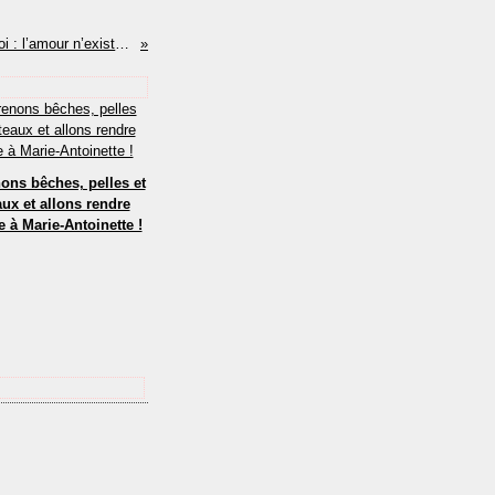
« Tu ne m’aimes pas. Rappelle-toi : l’amour n’existe pas entre Nihils et Primas »
ons bêches, pelles et
aux et allons rendre
te à Marie-Antoinette !