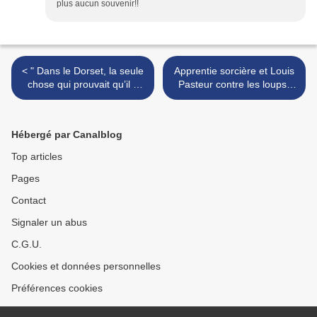
plus aucun souvenir!!
< " Dans le Dorset, la seule
Apprentie sorcière et Louis
chose qui prouvait qu’il y
Pasteur contre les loups-
avait la guerre, c’étaient les
garous >
femmes qui travaillaient
dans les champs "
Hébergé par Canalblog
Top articles
Pages
Contact
Signaler un abus
C.G.U.
Cookies et données personnelles
Préférences cookies