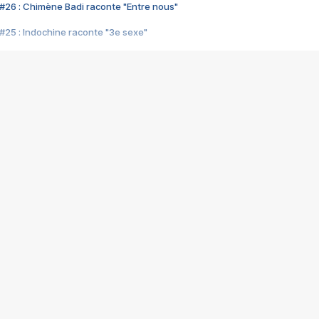
#26 : Chimène Badi raconte "Entre nous"
#25 : Indochine raconte "3e sexe"
#24 : Zaho raconte "C'est chelou"
#23 : Patrick Bruel raconte "Au café des délices"
#22 : Kyo raconte "Le chemin"
#21 : Nolwenn Leroy raconte "Cassé"
#20 : Patrick Hernandez raconte "Born to be alive"
#19 : Lorie raconte "Près de moi"
#18 : Michael Jones raconte "A nos actes manqués" (avec Jean-Jacque
#17 : Khaled raconte "Aïcha"
#16 : Corneille raconte "Parce qu'on vient de loin"
#15 : Indochine raconte "L'aventurier"
14 : Lorie raconte "Sur un air latino"