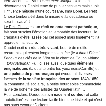
frère Jacques à Paris (
« ma mère Jacques »
tout en
dévouement). Daniel tente de publier ses vers mais subit
l'influence néfaste d’une courtisane, Irma Borel. Le Petit
Chose tombera-t-il dans la misère et la décadence ou
sera-t-il sauvé ?
Le Petit Chose
est
un récit
volontairement
pathétique
,
fait pour susciter l’émotion et l’empathie des lecteurs. Je
craignais d’être lassée par cet aspect mais finalement, j’ai
apprécié ma lecture.
Daudet écrit
un récit très vivant
, bourré de motifs
récurrents qui restent longtemps en tête (le «
frinc ! Frinc !
Frinc !
» des clés de M. Viot ou le chant de Coucou-blanc
«
tolocototignan
»). Il glisse aussi quelques
éléments
énigmatiques
(la dualité entre les yeux noirs/Camille) et
une palette de personnages
qui évoquent diverses
facettes de
la société française des années
18
40-
18
50
:
la communauté scolaire, la petite bourgeoise commerciale,
la vie de bohème des artistes du Quartier latin …
Pour conclure, Daudet est
un excellent conteur
et cette
‘autofiction’ est une lecture facile bien que triste et qui n’est
pas sans évoquer Dickens …