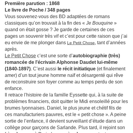
Première parution : 1868
Le livre de Poche / 348 pages
Vous souvenez-vous des BD adaptées de romans
classiques qu’on trouvait à la fin des «
Je Bouquine
»
quand on était gosse ? Je garde de certaines de ces
pages un souvenir très vif et c’est pour cette raison que j’ai
eu envie de me plonger dans
, tant d’années
Le Petit Chose
après.
Le Petit Chose
c’est une sorte d’
autobiographie (très)
romancée de l'écrivain Alphonse Daudet lui-même
(1840-1897)
. C’est aussi
le récit initiatique
(et finalement
amer) d’un tout jeune homme naïf et désargenté qui rêve
de reconstruire son foyer comme au temps perdu de son
enfance.
Il retrace l'histoire de la famille Eyssette qui, à la suite de
problèmes financiers, doit quitter le Midi ensoleillé pour les
brumes lyonnaises. Daniel, le plus jeune et chétif fils de
ces manufacturiers pauvres, est le « petit chose ». A peine
sortie de l’enfance, il devient surveillant d’étude dans un
collège pour garçons de Sarlande. Plus tard, il rejoint son