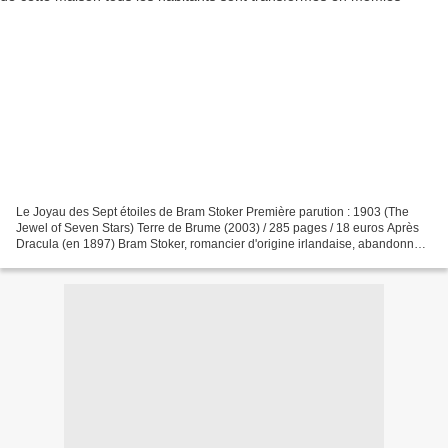
Le Joyau des Sept étoiles de Bram Stoker Première parution : 1903 (The
Jewel of Seven Stars) Terre de Brume (2003) / 285 pages / 18 euros Après
Dracula (en 1897) Bram Stoker, romancier d'origine irlandaise, abandonne
les vampires au profit d'une momie...