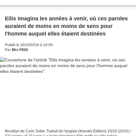
Irlande et achète une bicoque...
Eilis imagina les années à venir, où ces paroles
auraient de moins en moins de sens pour
l'homme auquel elles étaient destinées
Publié le 20/10/2016 à 10:05
Par
Mrs FIGG
Brooklyn de Colm Toibin Traduit de l'anglais (Irlande) Éditions 10/18 (2016) /
331 pages / 8,10 euros La jeune irlandaise Eilis quitte sa ville natale