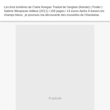
Les trois lumières de Claire Keegan Traduit de l'anglais (Irlande) ( Foster )
Sabine Wespieser éditeur (2011) / 100 pages / 14 euros Après A travers les
champs bleus , je poursuis ma découverte des nouvelles de l'irlandaise
Claire Keegan avec délices....
Publicité