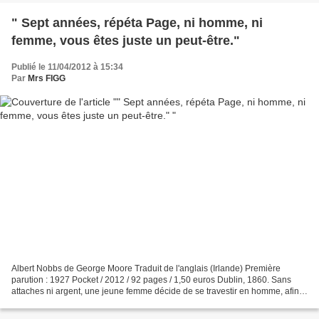
" Sept années, répéta Page, ni homme, ni
femme, vous êtes juste un peut-être."
Publié le 11/04/2012 à 15:34
Par
Mrs FIGG
Albert Nobbs de George Moore Traduit de l'anglais (Irlande) Première
parution : 1927 Pocket / 2012 / 92 pages / 1,50 euros Dublin, 1860. Sans
attaches ni argent, une jeune femme décide de se travestir en homme, afin
d'échapper à la pauvreté. 30 ans après,...