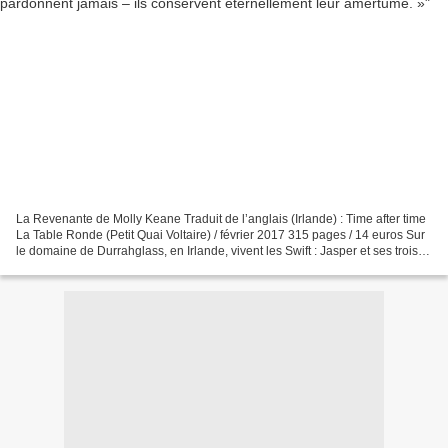
La Revenante de Molly Keane Traduit de l’anglais (Irlande) : Time after time
La Table Ronde (Petit Quai Voltaire) / février 2017 315 pages / 14 euros Sur
le domaine de Durrahglass, en Irlande, vivent les Swift : Jasper et ses trois
sœurs septuagénaires,...