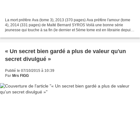
La mort préfère Ava (tome 3), 2013 (370 pages) Ava préfère l'amour (tome
4), 2014 (331 pages) de Maïté Bernard SYROS Voilà une bonne série
jeunesse qui touche à sa fin (le dernier et 5ème tome est en librairie depuis
septembre). Toujours au rdv : une...
« Un secret bien gardé a plus de valeur qu'un
secret divulgué »
Publié le 07/10/2015 à 10:39
Par
Mrs FIGG