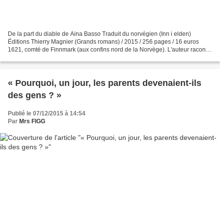
De la part du diable de Aina Basso Traduit du norvégien (Inn i elden)
Éditions Thierry Magnier (Grands romans) / 2015 / 256 pages / 16 euros
1621, comté de Finnmark (aux confins nord de la Norvège). L'auteur raconte
les destins de Dorothe et Elen, jeunes...
« Pourquoi, un jour, les parents devenaient-ils
des gens ? »
Publié le 07/12/2015 à 14:54
Par
Mrs FIGG