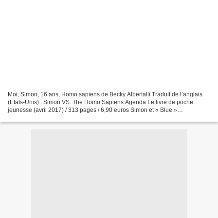
Moi, Simon, 16 ans, Homo sapiens de Becky Albertalli Traduit de l’anglais
(Etats-Unis) : Simon VS. The Homo Sapiens Agenda Le livre de poche
jeunesse (avril 2017) / 313 pages / 6,90 euros Simon et « Blue »
correspondent depuis plusieurs mois sur internet....