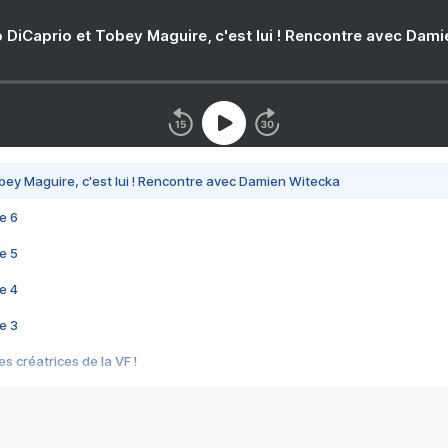
 DiCaprio et Tobey Maguire, c'est lui ! Rencontre avec Dam
bey Maguire, c'est lui ! Rencontre avec Damien Witecka
e 6
e 5
e 4
e 3
s créatrices de la VF !
e 2
e 1