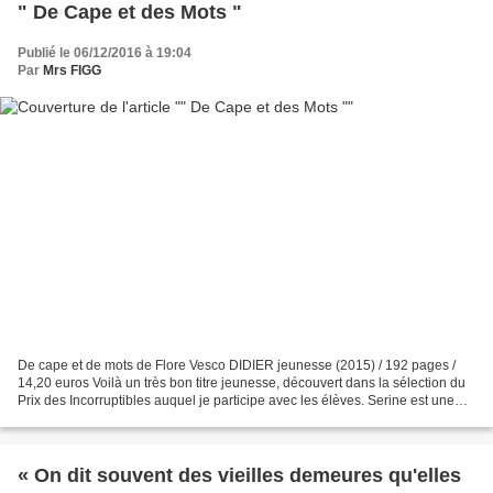
" De Cape et des Mots "
Publié le 06/12/2016 à 19:04
Par
Mrs FIGG
De cape et de mots de Flore Vesco DIDIER jeunesse (2015) / 192 pages /
14,20 euros Voilà un très bon titre jeunesse, découvert dans la sélection du
Prix des Incorruptibles auquel je participe avec les élèves. Serine est une
jeune comtesse désargentée....
« On dit souvent des vieilles demeures qu'elles