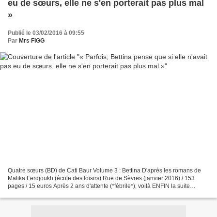
eu de sœurs, elle ne s'en porterait pas plus mal
»
Publié le 03/02/2016 à 09:55
Par
Mrs FIGG
Quatre sœurs (BD) de Cati Baur Volume 3 : Bettina D'après les romans de
Malika Ferdjoukh (école des loisirs) Rue de Sèvres (janvier 2016) / 153
pages / 15 euros Après 2 ans d'attente (*fébrile*), voilà ENFIN la suite
(illustrée) de la vie des sœurs Verdeleine...