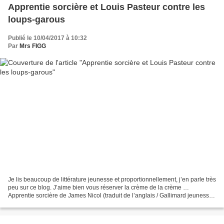
Apprentie sorcière et Louis Pasteur contre les
loups-garous
Publié le 10/04/2017 à 10:32
Par
Mrs FIGG
Je lis beaucoup de littérature jeunesse et proportionnellement, j’en parle très
peu sur ce blog. J’aime bien vous réserver la crème de la crème …
Apprentie sorcière de James Nicol (traduit de l’anglais / Gallimard jeunesse /
416 pages / mars 2017). Ce...