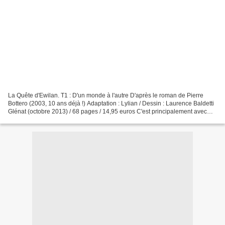
La Quête d'Ewilan. T1 : D'un monde à l'autre D'après le roman de Pierre
Bottero (2003, 10 ans déjà !) Adaptation : Lylian / Dessin : Laurence Baldetti
Glénat (octobre 2013) / 68 pages / 14,95 euros C'est principalement avec
Pierre Bottero (ok ! également...