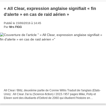
« All Clear, expression anglaise signifiait « fin
d'alerte » en cas de raid aérien »
Publié le 15/06/2016 à 14:45
Par
Mrs FIGG
All Clear / Blitz, deuxième partie de Connie Willis Traduit de l'anglais (Etats-
Unis) : All Clear J'ai lu (Science-fiction) / 2015 / 957 pages Mike, Polly et
Eileen sont des étudiants d'Oxford de 2060 qui étudient l'histoire en
voyageant dans le passé....