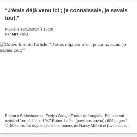
"J'étais déjà venu ici ; je connaissais, je savais
tout."
Publié le 10/12/2014 à 15:58
Par
Mrs FIGG
Retour à Brideshead de Evelyn Waugh Traduit de l'anglais : Brideshead
revisited 1ère édition : 1947 Robert Laffon (pavillons poche) / 606 pages /
11,50 euros J'ai déjà lu plusieurs romans de Nancy Mitford et j'avais dans
l'idée depuis longtemps de découvrir...