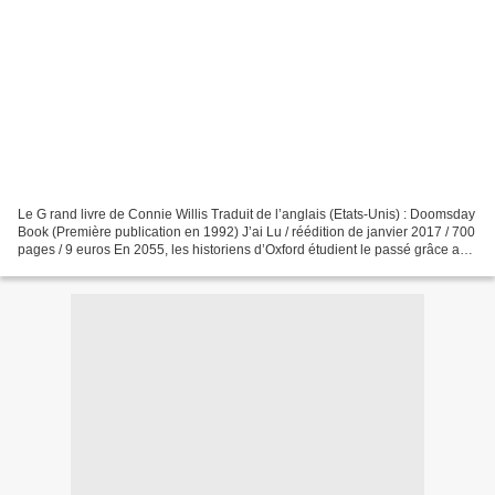
Le G rand livre de Connie Willis Traduit de l’anglais (Etats-Unis) : Doomsday
Book (Première publication en 1992) J’ai Lu / réédition de janvier 2017 / 700
pages / 9 euros En 2055, les historiens d’Oxford étudient le passé grâce aux
voyages dans le temps....