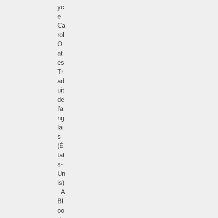
yc
e
Ca
rol
O
at
es
Tr
ad
uit
de
l'a
ng
lai
s
(É
tat
s-
Un
is)
: A
Bl
oo