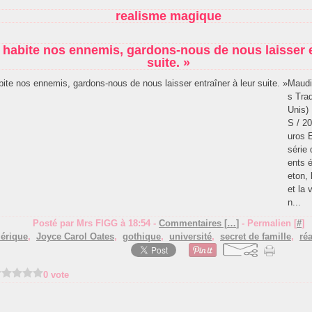
realisme magique
l habite nos ennemis, gardons-nous de nous laisser e
suite. »
Maudi
s Trad
Unis)
S / 20
uros 
série
ents 
eton, 
et la 
n...
Posté par Mrs FIGG à 18:54 -
Commentaires [
…
]
- Permalien [
#
]
érique
,
Joyce Carol Oates
,
gothique
,
université
,
secret de famille
,
ré
0 vote