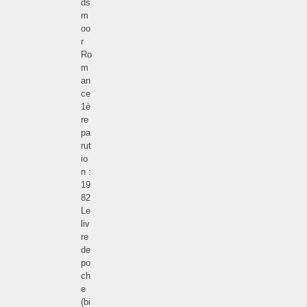
ds
m
oo
r
Ro
m
an
ce
1è
re
pa
rut
io
n :
19
82
Le
liv
re
de
po
ch
e
(bi