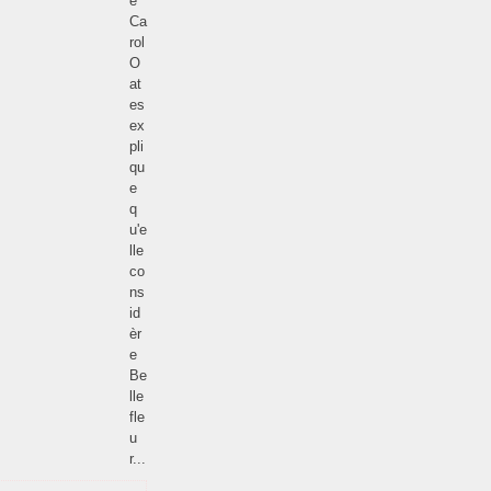
e
Ca
rol
O
at
es
ex
pli
qu
e
q
u'e
lle
co
ns
id
èr
e
Be
lle
fle
u
r...