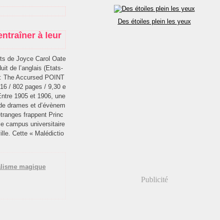
Des étoiles plein les yeux
ntraîner à leur
ts de Joyce Carol Oate
uit de l’anglais (Etats-
 : The Accursed POINT
16 / 802 pages / 9,30 e
Entre 1905 et 1906, une
 de drames et d’évènem
étranges frappent Princ
le campus universitaire
ville. Cette « Malédictio
alisme magique
Publicité