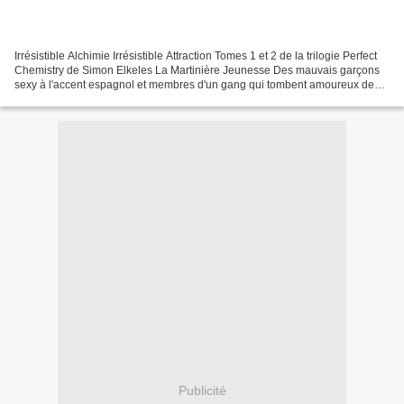
Irrésistible Alchimie Irrésistible Attraction Tomes 1 et 2 de la trilogie Perfect
Chemistry de Simon Elkeles La Martinière Jeunesse Des mauvais garçons
sexy à l'accent espagnol et membres d'un gang qui tombent amoureux de
filles naïves finalement pas-si-superficielles...
Publicité