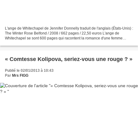
L'ange de Whitechapel de Jennifer Donnelly traduit de l'anglais (États-Unis) :
The Winter Rose Belfond / 2008 / 662 pages / 22,50 euros L'ange de
Whitechapel se sont 600 pages qui racontent la romance d'une femme
médecin exaltée et éprise de justice sociale...
« Comtesse Kolipova, seriez-vous une rouge ? »
Publié le 02/01/2013 à 10:43
Par
Mrs FIGG