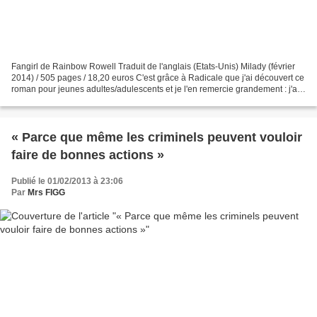
Fangirl de Rainbow Rowell Traduit de l'anglais (Etats-Unis) Milady (février
2014) / 505 pages / 18,20 euros C'est grâce à Radicale que j'ai découvert ce
roman pour jeunes adultes/adulescents et je l'en remercie grandement : j'ai
adoré ! J'attends maintenant...
« Parce que même les criminels peuvent vouloir
faire de bonnes actions »
Publié le 01/02/2013 à 23:06
Par
Mrs FIGG