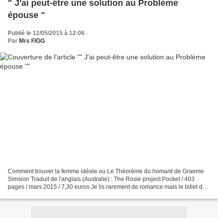
" J'ai peut-être une solution au Problème
épouse "
Publié le 12/05/2015 à 12:06
Par
Mrs FIGG
Comment trouver la femme idéale ou Le Théorème du homard de Graeme
Simsion Traduit de l'anglais (Australie) : The Rosie project Pocket / 403
pages / mars 2015 / 7,30 euros Je lis rarement de romance mais le billet de
Shelbylee avait su me tenter. J'ai...