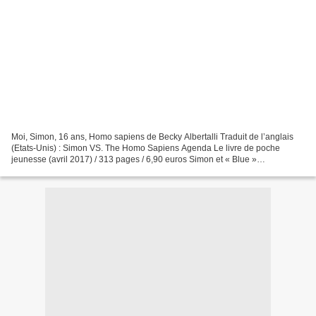
Moi, Simon, 16 ans, Homo sapiens de Becky Albertalli Traduit de l’anglais
(Etats-Unis) : Simon VS. The Homo Sapiens Agenda Le livre de poche
jeunesse (avril 2017) / 313 pages / 6,90 euros Simon et « Blue »
correspondent depuis plusieurs mois sur internet....