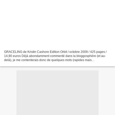
GRACELING de Kristin Cashore Edition Orbit / octobre 2009 / 425 pages /
14,90 euros Déjà abondamment commenté dans la bloggosphère (et au-
delà), je me contenterais donc de quelques mots (rapides mais
enthousiastes !) sur ce roman que j'ai dévoré sur mon...