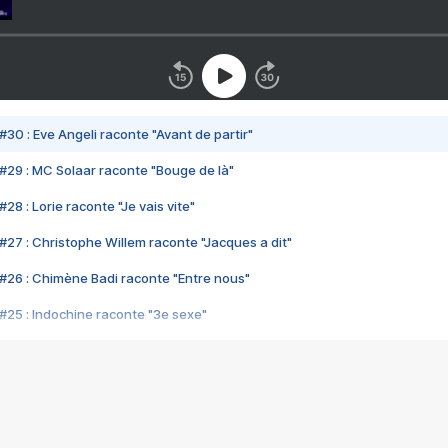
#30 : Eve Angeli raconte "Avant de partir"
#29 : MC Solaar raconte "Bouge de là"
28 : Lorie raconte "Je vais vite"
#27 : Christophe Willem raconte "Jacques a dit"
#26 : Chimène Badi raconte "Entre nous"
#25 : Indochine raconte "3e sexe"
#24 : Zaho raconte "C'est chelou"
#23 : Patrick Bruel raconte "Au café des délices"
#22 : Kyo raconte "Le chemin"