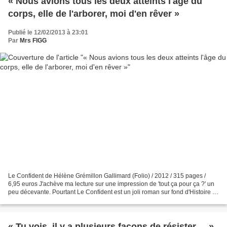
« Nous avions tous les deux atteints l'âge du
corps, elle de l'arborer, moi d'en rêver »
Publié le 12/02/2013 à 23:01
Par
Mrs FIGG
Le Confident de Hélène Grémillon Gallimard (Folio) / 2012 / 315 pages /
6,95 euros J'achève ma lecture sur une impression de 'tout ça pour ça ?' un
peu décevante. Pourtant Le Confident est un joli roman sur fond d'Histoire et
un (mélo)drame psychologique...
« Tu vois, il y a plusieurs façons de résister ... »