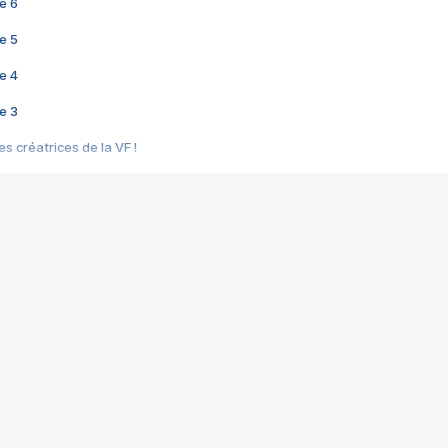
e 6
e 5
e 4
e 3
s créatrices de la VF !
e 2
e 1
e Mektoub My Love arrive enfin ! Rencontre avec Shaïn Boumedine et Sal
i : après Toni en famille
elle réalise le bouleversant Dites lui que je l'aime
ais ! Rencontre autour de Vie privée de Rebecca Zlotowski
 de Marguerite, Grave... Rencontre avec Ella Rumpf
 Les Rêveurs, un film intime sur la santé mentale