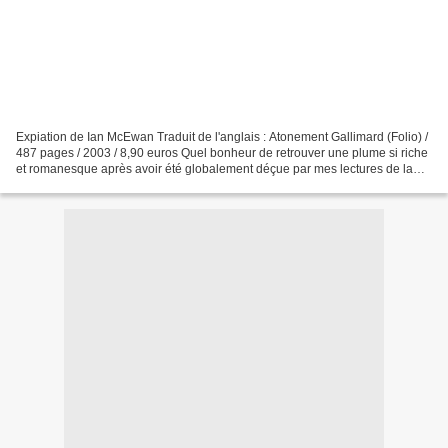
Expiation de Ian McEwan Traduit de l'anglais : Atonement Gallimard (Folio) /
487 pages / 2003 / 8,90 euros Quel bonheur de retrouver une plume si riche
et romanesque après avoir été globalement déçue par mes lectures de la
rentrée littéraire. Dès les...