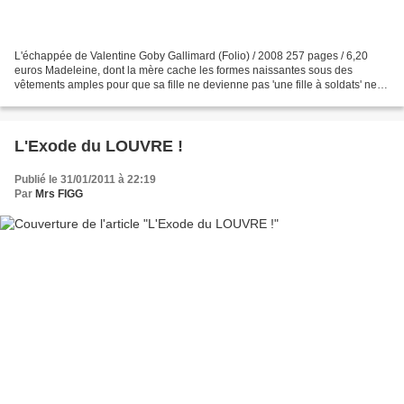
L'échappée de Valentine Goby Gallimard (Folio) / 2008 257 pages / 6,20
euros Madeleine, dont la mère cache les formes naissantes sous des
vêtements amples pour que sa fille ne devienne pas 'une fille à soldats' ne
possède qu'un seul rêve : s'échapper,...
L'Exode du LOUVRE !
Publié le 31/01/2011 à 22:19
Par
Mrs FIGG