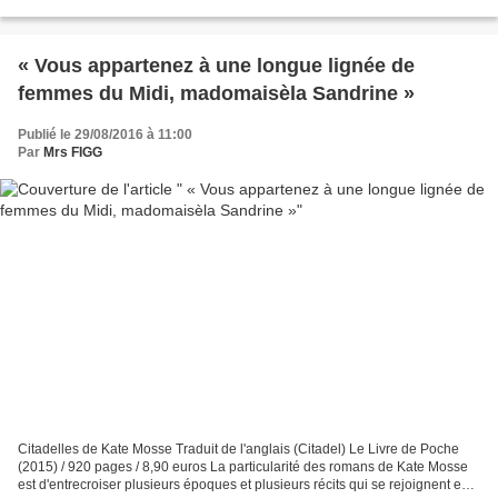
antipathique). Enfant, il fut adopté par...
« Vous appartenez à une longue lignée de
femmes du Midi, madomaisèla Sandrine »
Publié le 29/08/2016 à 11:00
Par
Mrs FIGG
Citadelles de Kate Mosse Traduit de l'anglais (Citadel) Le Livre de Poche
(2015) / 920 pages / 8,90 euros La particularité des romans de Kate Mosse
est d'entrecroiser plusieurs époques et plusieurs récits qui se rejoignent en