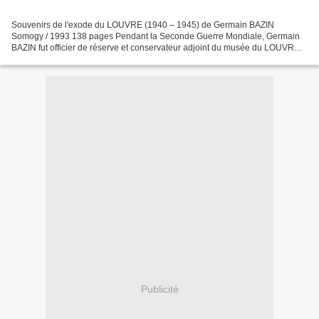
Souvenirs de l'exode du LOUVRE (1940 – 1945) de Germain BAZIN
Somogy / 1993 138 pages Pendant la Seconde Guerre Mondiale, Germain
BAZIN fut officier de réserve et conservateur adjoint du musée du LOUVRE.
Il fait parti des hommes (et femmes) responsables...
Publicité