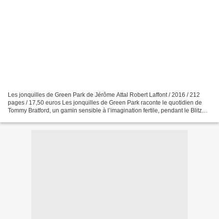
Les jonquilles de Green Park de Jérôme Attal Robert Laffont / 2016 / 212
pages / 17,50 euros Les jonquilles de Green Park raconte le quotidien de
Tommy Bratford, un gamin sensible à l’imagination fertile, pendant le Blitz
londonien de l’hiver 1940. Je...