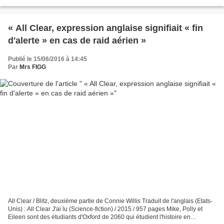
fin de volume. C'était déjà...
« All Clear, expression anglaise signifiait « fin
d'alerte » en cas de raid aérien »
Publié le 15/06/2016 à 14:45
Par
Mrs FIGG
All Clear / Blitz, deuxième partie de Connie Willis Traduit de l'anglais (Etats-
Unis) : All Clear J'ai lu (Science-fiction) / 2015 / 957 pages Mike, Polly et
Eileen sont des étudiants d'Oxford de 2060 qui étudient l'histoire en