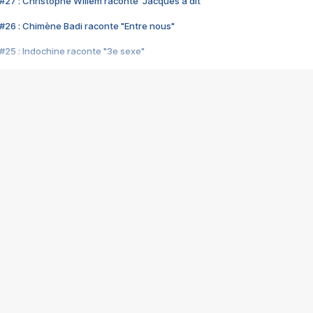
#27 : Christophe Willem raconte "Jacques a dit"
#26 : Chimène Badi raconte "Entre nous"
#25 : Indochine raconte "3e sexe"
#24 : Zaho raconte "C'est chelou"
#23 : Patrick Bruel raconte "Au café des délices"
#22 : Kyo raconte "Le chemin"
#21 : Nolwenn Leroy raconte "Cassé"
#20 : Patrick Hernandez raconte "Born to be alive"
#19 : Lorie raconte "Près de moi"
#18 : Michael Jones raconte "A nos actes manqués" (avec Jean-Jacque
#17 : Khaled raconte "Aïcha"
#16 : Corneille raconte "Parce qu'on vient de loin"
#15 : Indochine raconte "L'aventurier"