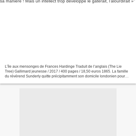
L’île aux mensonges de Frances Hardinge Traduit de l’anglais (The Lie
Tree) Gallimard jeunesse / 2017 / 400 pages / 18,50 euros 1865. La famille
du révérend Sunderly quitte précipitamment son domicile londonien pour
l’île de Vane (*sorte d’île anglo-normande...