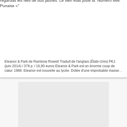
Eleanor & Park de Rainbow Rowell Traduit de l'anglais (États-Unis) PKJ.
(juin 2014) / 378 p. / 16,90 euros Eleanor & Park est un énorme coup de
cœur. 1986. Eleanor est nouvelle au lycée. Dotée d'une improbable masse
de cheveux roux indisciplinée, rondelette...