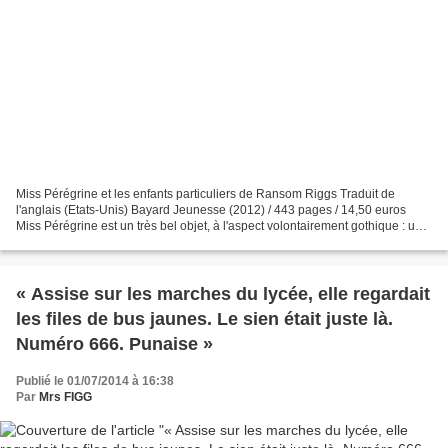
Miss Pérégrine et les enfants particuliers de Ransom Riggs Traduit de
l'anglais (Etats-Unis) Bayard Jeunesse (2012) / 443 pages / 14,50 euros
Miss Pérégrine est un très bel objet, à l'aspect volontairement gothique : une
mise en page très soignée et privilégiant...
« Assise sur les marches du lycée, elle regardait
les files de bus jaunes. Le sien était juste là.
Numéro 666. Punaise »
Publié le 01/07/2014 à 16:38
Par
Mrs FIGG