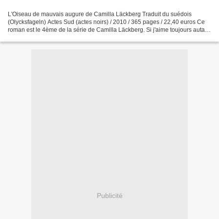
L'Oiseau de mauvais augure de Camilla Läckberg Traduit du suédois
(Olycksfageln) Actes Sud (actes noirs) / 2010 / 365 pages / 22,40 euros Ce
roman est le 4ème de la série de Camilla Läckberg. Si j'aime toujours autant
suivre l'évolution des personnages...
Publicité