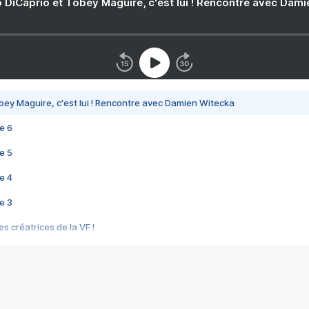
 DiCaprio et Tobey Maguire, c'est lui ! Rencontre avec Dam
bey Maguire, c'est lui ! Rencontre avec Damien Witecka
e 6
e 5
e 4
e 3
s créatrices de la VF !
e 2
e 1
e Mektoub My Love arrive enfin ! Rencontre avec Shaïn Boumedine et Sal