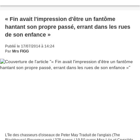
l'auteur, dont j'avais adoré...
« Fin avait l'impression d'être un fantôme
hantant son propre passé, errant dans les rues
de son enfance »
Publié le 17/07/2014 à 14:24
Par
Mrs FIGG
L'île des chasseurs d'oiseaux de Peter May Traduit de l'anglais (The
Blackhouse) Rouergue noir / 375 pages / 19,50 euros Miss Léo et Cryssilda