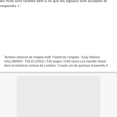
Tendres silences de Angela Huth Traduit de l’anglais : Easy Silence
GALLIMARD - FOLIO (2001) / 530 pages / 9,80 euros Les Handle vivent
dans la banlieue cossue de Londres. Couple uni de quinqua et parents d’un
fils adulte, ils se côtoient selon une routine...