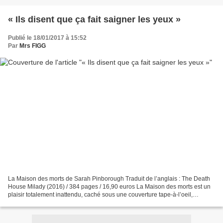
« Ils disent que ça fait saigner les yeux »
Publié le 18/01/2017 à 15:52
Par
Mrs FIGG
La Maison des morts de Sarah Pinborough Traduit de l’anglais : The Death
House Milady (2016) / 384 pages / 16,90 euros La Maison des morts est un
plaisir totalement inattendu, caché sous une couverture tape-à-l’oeil,
gothico-brillante. Dans un manoir...