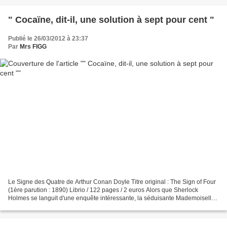
" Cocaïne, dit-il, une solution à sept pour cent "
Publié le 26/03/2012 à 23:37
Par
Mrs FIGG
Le Signe des Quatre de Arthur Conan Doyle Titre original : The Sign of Four
(1ère parution : 1890) Librio / 122 pages / 2 euros Alors que Sherlock
Holmes se languit d'une enquête intéressante, la séduisante Mademoiselle
Morstan se présente au 221b Baker...