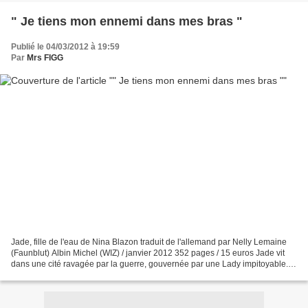
" Je tiens mon ennemi dans mes bras "
Publié le 04/03/2012 à 19:59
Par
Mrs FIGG
Jade, fille de l'eau de Nina Blazon traduit de l'allemand par Nelly Lemaine
(Faunblut) Albin Michel (WIZ) / janvier 2012 352 pages / 15 euros Jade vit
dans une cité ravagée par la guerre, gouvernée par une Lady impitoyable.
Ce pourrait être Venise : c'est...