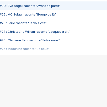
#30 : Eve Angeli raconte "Avant de partir"
#29 : MC Solaar raconte "Bouge de là"
28 : Lorie raconte "Je vais vite"
#27 : Christophe Willem raconte "Jacques a dit"
#26 : Chimène Badi raconte "Entre nous"
#25 : Indochine raconte "3e sexe"
#24 : Zaho raconte "C'est chelou"
#23 : Patrick Bruel raconte "Au café des délices"
#22 : Kyo raconte "Le chemin"
#21 : Nolwenn Leroy raconte "Cassé"
#20 : Patrick Hernandez raconte "Born to be alive"
#19 : Lorie raconte "Près de moi"