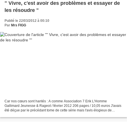
" Vivre, c'est avoir des problèmes et essayer de
les résoudre "
Publié le 22/03/2012 à 00:10
Par
Mrs FIGG
Car nos cœurs sont hantés : A comme Association 7 Erik L'Homme
Gallimard Jeunesse & Rageot / février 2012 206 pages / 10,05 euros J'avais
été déçue par le précédant tome de cette série mais l'avis élogieux de
Clarabel m'a convaincu de passer outre mes...