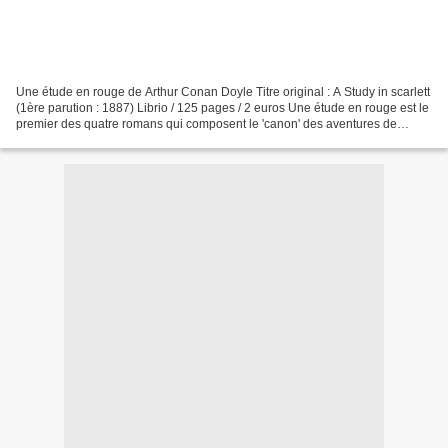
Une étude en rouge de Arthur Conan Doyle Titre original : A Study in scarlett
(1ère parution : 1887) Librio / 125 pages / 2 euros Une étude en rouge est le
premier des quatre romans qui composent le 'canon' des aventures de
Sherlock Holmes. Lu dans le...