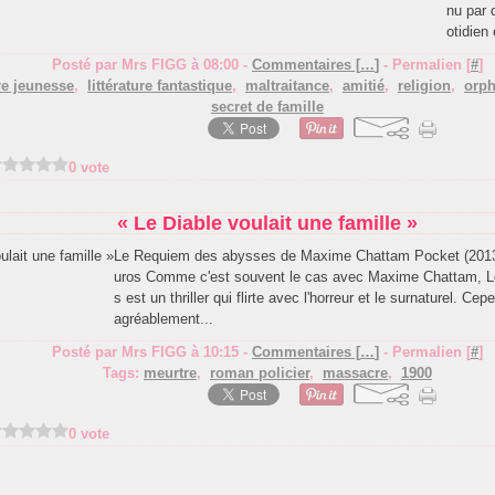
nu par 
otidien 
Posté par Mrs FIGG à 08:00 -
Commentaires [
…
]
- Permalien [
#
]
ure jeunesse
,
littérature fantastique
,
maltraitance
,
amitié
,
religion
,
orph
secret de famille
0 vote
« Le Diable voulait une famille »
Le Requiem des abysses de Maxime Chattam Pocket (2013)
uros Comme c'est souvent le cas avec Maxime Chattam, 
s est un thriller qui flirte avec l'horreur et le surnaturel. C
agréablement...
Posté par Mrs FIGG à 10:15 -
Commentaires [
…
]
- Permalien [
#
]
Tags:
meurtre
,
roman policier
,
massacre
,
1900
0 vote