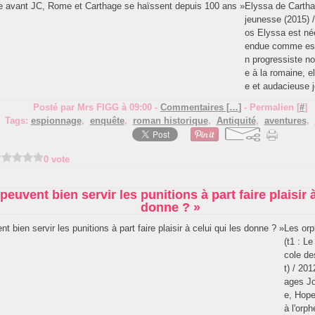
Elyssa de Cartha
jeunesse (2015) 
os Elyssa est né
endue comme esc
n progressiste n
e à la romaine, e
e et audacieuse j
Posté par Mrs FIGG à 09:00 -
Commentaires [
…
]
- Permalien [
#
]
Tags:
espionnage
,
enquête
,
roman historique
,
Antiquité
,
aventures
,
0 vote
peuvent bien servir les punitions à part faire plaisir à
donne ? »
Les orp
(t1 : L
cole de
t) / 20
ages Jo
e, Hope
à l'orp