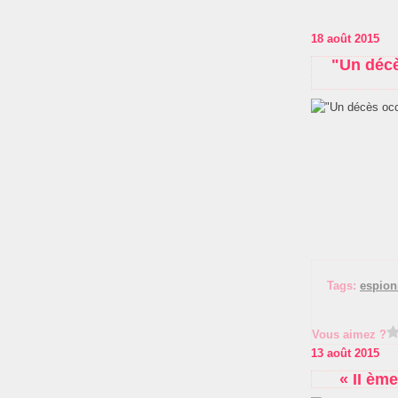
18 août 2015
"Un décè
Tags:
espio
Vous aimez ?
13 août 2015
« II èm