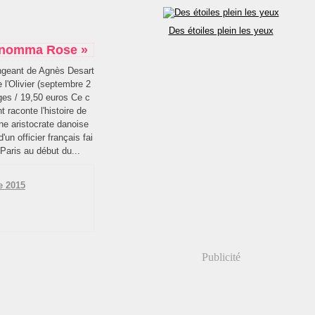
Des étoiles plein les yeux
prénomma Rose »
geant de Agnès Desart
 l'Olivier (septembre 2
ges / 19,50 euros Ce c
 raconte l'histoire de
une aristocrate danoise
d'un officier français fai
 Paris au début du...
re 2015
Publicité