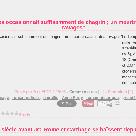
s occasionnait suffisamment de chagrin ; un meurtr
ravages"
Le Temp
mille R
s ténèbr
ey 3), 
18 (Gra
et 2007 
ctorien
mencent 
érie aut
Posté par Mrs FIGG à 15:06 -
Commentaires [
…
]
- Permalien [
#
]
nnage
,
roman policier
,
enquête
,
Anne Perry
,
roman historique
,
premiè
0 vote
e siècle avant JC, Rome et Carthage se haïssent depu