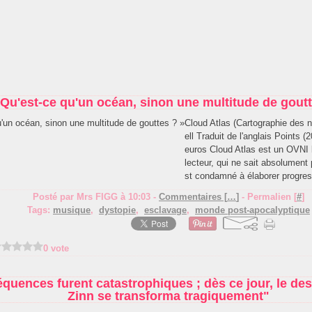
 Qu'est-ce qu'un océan, sinon une multitude de goutt
Cloud Atlas (Cartographie des 
ell Traduit de l'anglais Points (
euros Cloud Atlas est un OVNI li
lecteur, qui ne sait absolument 
st condamné à élaborer progres
Posté par Mrs FIGG à 10:03 -
Commentaires [
…
]
- Permalien [
#
]
Tags:
musique
,
dystopie
,
esclavage
,
monde post-apocalyptique
0 vote
uences furent catastrophiques ; dès ce jour, le dest
Zinn se transforma tragiquement"