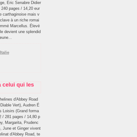
ge, Eric Senabre Didier
/ 240 pages / 14,20 eur
e carthaginoise mais v
lave à un riche romai
ommé Marcellus. Élevé
lle devient une splendid
eune...
Italie
 celui qui les
helines d'Abbey Road
e Diable Vert), Audren É
s Loisirs (Grand forma
12 / 281 pages / 14,80 p
y, Margarita, Prudenc
, June et Ginger vivent
helinat d'Abbey Road, te