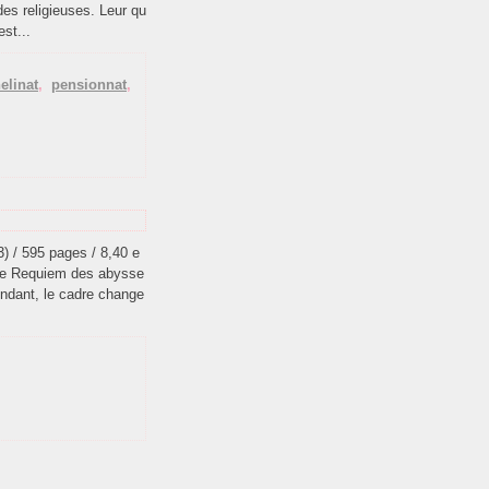
des religieuses. Leur qu
est...
elinat
,
pensionnat
,
 / 595 pages / 8,40 e
Le Requiem des abysse
ependant, le cadre change