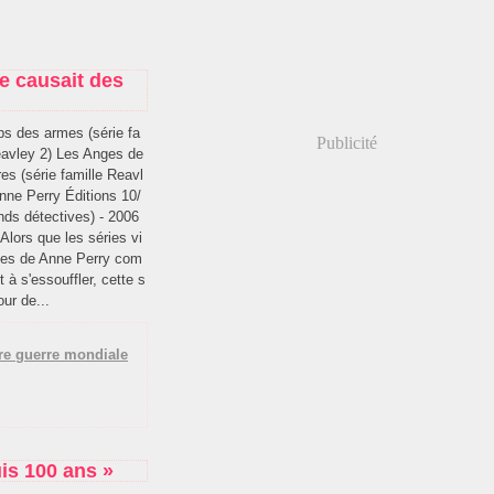
e causait des
s des armes (série fa
Publicité
eavley 2) Les Anges de
es (série famille Reavl
Anne Perry Éditions 10/
nds détectives) - 2006
Alors que les séries vi
nes de Anne Perry com
à s'essouffler, cette s
our de...
re guerre mondiale
is 100 ans »