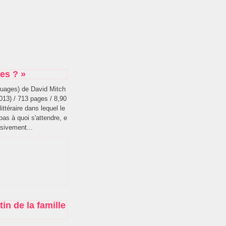
es ? »
nuages) de David Mitch
2013) / 713 pages / 8,90
ttéraire dans lequel le
pas à quoi s'attendre, e
sivement...
in de la famille