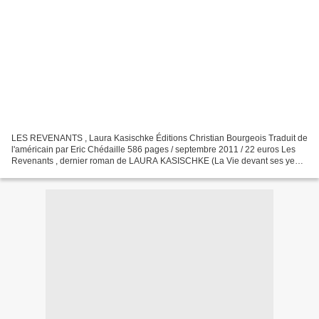
LES REVENANTS , Laura Kasischke Éditions Christian Bourgeois Traduit de
l'américain par Eric Chédaille 586 pages / septembre 2011 / 22 euros Les
Revenants , dernier roman de LAURA KASISCHKE (La Vie devant ses yeux,
Rêves de garçons, Un oiseau blanc dans...