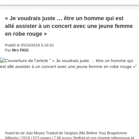
Lorsque Ada disparaît, le directeur...
« Je voudrais juste … être un homme qui est
allé assister à un concert avec une jeune femme
en robe rouge »
Publié le 05/10/2016 à 10:01
Par
Mrs FIGG
Avant toi de Jojo Moyes Traduit de l'anglais (Me Before You) Bragelonne
(Milady) / 2016 / 523 pages / 7,90 euros Stotfold et son charme pittoresque et