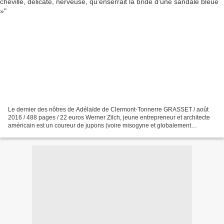
Le dernier des nôtres de Adélaïde de Clermont-Tonnerre GRASSET / août
2016 / 488 pages / 22 euros Werner Zilch, jeune entrepreneur et architecte
américain est un coureur de jupons (voire misogyne et globalement
antipathique). Enfant, il fut adopté par...