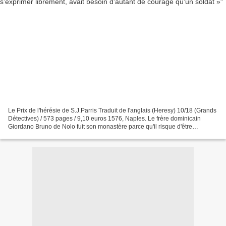
Le Prix de l'hérésie de S.J.Parris Traduit de l'anglais (Heresy) 10/18 (Grands
Détectives) / 573 pages / 9,10 euros 1576, Naples. Le frère dominicain
Giordano Bruno de Nolo fuit son monastère parce qu'il risque d'être
condamné par l'Inquisition pour ses...