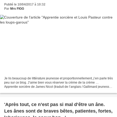
Publié le 10/04/2017 à 10:32
Par
Mrs FIGG
Je lis beaucoup de littérature jeunesse et proportionnellement, j’en parle très
peu sur ce blog. J’aime bien vous réserver la crème de la crème …
Apprentie sorcière de James Nicol (traduit de l’anglais / Gallimard jeunesse /
416 pages / mars 2017). Ce...
'Après tout, ce n’est pas si mal d’être un âne.
Les ânes sont de braves bêtes, patientes, fortes,