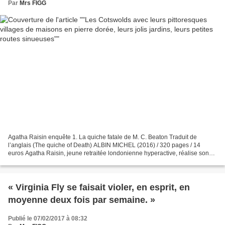
Par
Mrs FIGG
Agatha Raisin enquête 1. La quiche fatale de M. C. Beaton Traduit de
l’anglais (The quiche of Death) ALBIN MICHEL (2016) / 320 pages / 14
euros Agatha Raisin, jeune retraitée londonienne hyperactive, réalise son
rêve de s’installer au calme dans un cottage...
« Virginia Fly se faisait violer, en esprit, en
moyenne deux fois par semaine. »
Publié le 07/02/2017 à 08:32