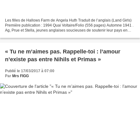
Les filles de Hallows Farm de Angela Huth Traduit de l’anglais (Land Girls)
Première publication : 1994 Quai Voltaire/Folio (556 pages) Automne 1941 .
Ag, Prue et Stella, jeunes anglaises soucieuses de soutenir leur pays en
guerre, sont ouvrières agricoles...
« Tu ne m’aimes pas. Rappelle-toi : l’amour
n’existe pas entre Nihils et Primas »
Publié le 17/03/2017 à 07:00
Par
Mrs FIGG