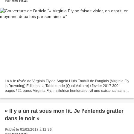
Par
Mrs FIGG
La V ie rêvée de Virginia Fly de Angela Huth Traduit de l’anglais (Virginia Fly
is Drowning) Editions La Table ronde (Quai Voltaire) / février 2017 300
pages / 21 euros Virginia Fly, institutrice trentenaire, vit une existence sans
fantaisie auprès de...
« Il y a un rat sous mon lit. Je l’entends gratter
dans le noir »
Publié le 01/02/2017 à 11:36