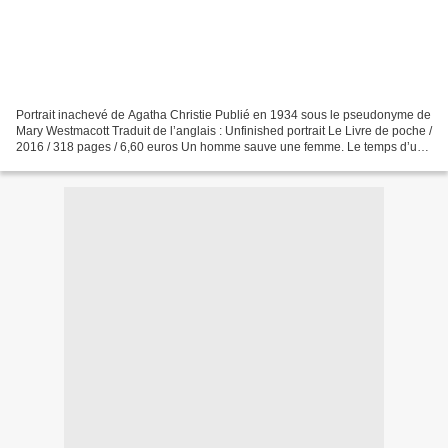
Portrait inachevé de Agatha Christie Publié en 1934 sous le pseudonyme de
Mary Westmacott Traduit de l’anglais : Unfinished portrait Le Livre de poche /
2016 / 318 pages / 6,60 euros Un homme sauve une femme. Le temps d’une
nuit, cette inconnue lui confie...