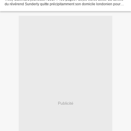
du révérend Sunderly quitte précipitamment son domicile londonien pour
l’île de Vane (*sorte d’île anglo-normande...
Publicité