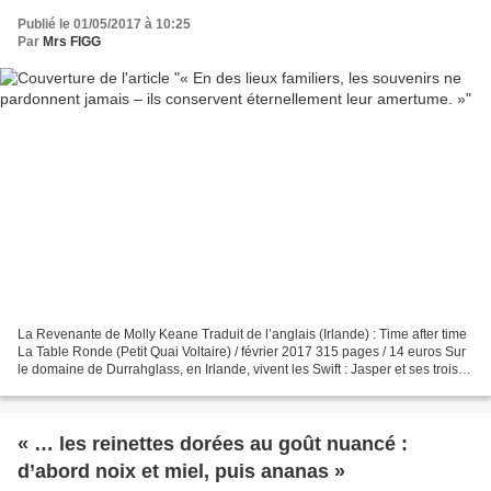
Publié le 01/05/2017 à 10:25
Par
Mrs FIGG
La Revenante de Molly Keane Traduit de l’anglais (Irlande) : Time after time
La Table Ronde (Petit Quai Voltaire) / février 2017 315 pages / 14 euros Sur
le domaine de Durrahglass, en Irlande, vivent les Swift : Jasper et ses trois
sœurs septuagénaires,...
« … les reinettes dorées au goût nuancé :
d’abord noix et miel, puis ananas »