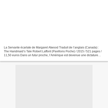
La Servante écarlate de Margaret Atwood Traduit de l’anglais (Canada) :
The Handmaid’s Tale Robert Laffont (Pavillons Poche) / 2015 / 521 pages /
11,50 euros Dans un futur proche, l’Amérique est devenue une dictature
puritaine où les femmes sont assignées...