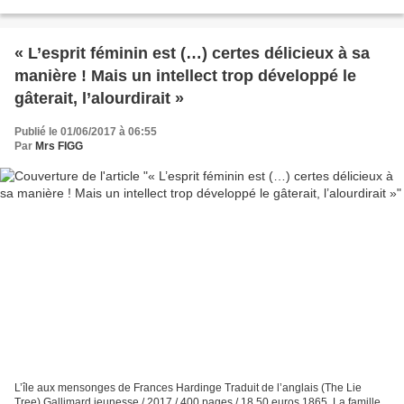
une lady par une bienveillante tutrice...
« L’esprit féminin est (…) certes délicieux à sa
manière ! Mais un intellect trop développé le
gâterait, l’alourdirait »
Publié le 01/06/2017 à 06:55
Par
Mrs FIGG
L’île aux mensonges de Frances Hardinge Traduit de l’anglais (The Lie
Tree) Gallimard jeunesse / 2017 / 400 pages / 18,50 euros 1865. La famille