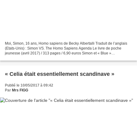
Moi, Simon, 16 ans, Homo sapiens de Becky Albertalli Traduit de l’anglais
(Etats-Unis) : Simon VS. The Homo Sapiens Agenda Le livre de poche
jeunesse (avril 2017) / 313 pages / 6,90 euros Simon et « Blue »
correspondent depuis plusieurs mois sur internet....
« Celia était essentiellement scandinave »
Publié le 10/05/2017 à 09:42
Par
Mrs FIGG