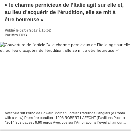
« le charme pernicieux de l’Italie agit sur elle et,
au lieu d’acquérir de l’érudition, elle se mit à
être heureuse »
Publié le 02/07/2017 à 15:52
Par
Mrs FIGG
Avec vue sur l’Arno de Edward Morgan Forster Traduit de l’anglais (A Room
with a view) Première parution : 1908 ROBERT LAFFONT (Pavillons Poche)
/ 2014 353 pages / 9,90 euros Avec vue sur l’Arno raconte l’éveil à l’amour
d’une jeune anglaise , Lucy Honeychurch,...