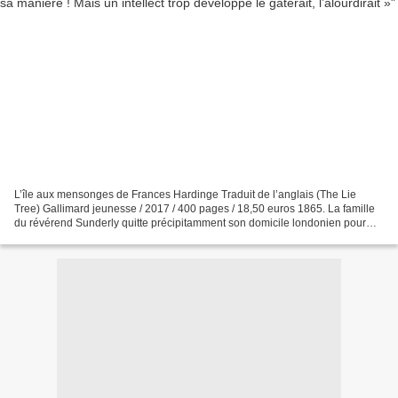
L’île aux mensonges de Frances Hardinge Traduit de l’anglais (The Lie
Tree) Gallimard jeunesse / 2017 / 400 pages / 18,50 euros 1865. La famille
du révérend Sunderly quitte précipitamment son domicile londonien pour
l’île de Vane (*sorte d’île anglo-normande...