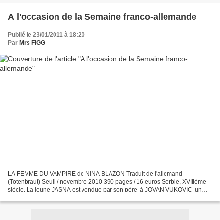
A l'occasion de la Semaine franco-allemande
Publié le 23/01/2011 à 18:20
Par
Mrs FIGG
LA FEMME DU VAMPIRE de NINA BLAZON Traduit de l'allemand
(Totenbraut) Seuil / novembre 2010 390 pages / 16 euros Serbie, XVIIIème
siècle. La jeune JASNA est vendue par son père, à JOVAN VUKOVIC, un
riche commerçant, qui cherche une épouse pour son fils...