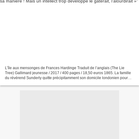
L’île aux mensonges de Frances Hardinge Traduit de l’anglais (The Lie
Tree) Gallimard jeunesse / 2017 / 400 pages / 18,50 euros 1865. La famille
du révérend Sunderly quitte précipitamment son domicile londonien pour
l’île de Vane (*sorte d’île anglo-normande...