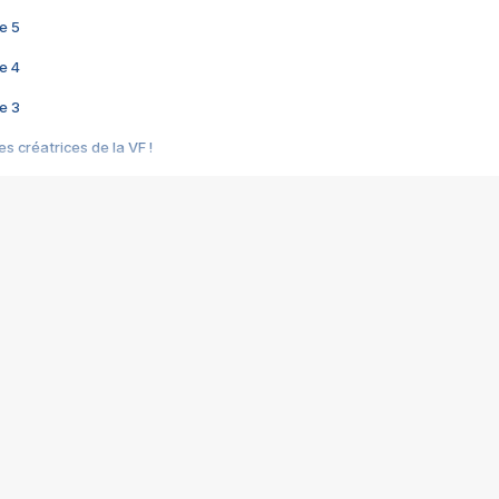
e 5
e 4
e 3
s créatrices de la VF !
e 2
e 1
e Mektoub My Love arrive enfin ! Rencontre avec Shaïn Boumedine et Sal
i : après Toni en famille
elle réalise le bouleversant Dites lui que je l'aime
ais ! Rencontre autour de Vie privée de Rebecca Zlotowski
 de Marguerite, Grave... Rencontre avec Ella Rumpf
 Les Rêveurs, un film intime sur la santé mentale